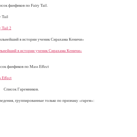
сок фанфиков по Fairy Tail.
 Tail
 Tail 2
ильнейший в истории ученик Сирахама Кеничи»
льнейший в истории ученик Сирахама Кеничи»
сок фанфиков по Mass Effect
 Effect
Список Гаремников.
едения, группированные только по признаку «гарем»: