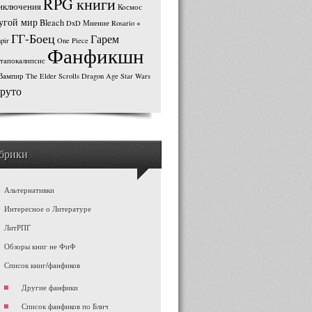
RPG книги
иключения
Космос
угой мир
Bleach
DxD
Мнение
Rosario +
ГГ-Боец
Гарем
pir
One Piece
Фанфикшн
тапокалипсис
Вампир
The Elder Scrolls
Dragon Age
Star Wars
руто
брики
Альтернативки
Интересное о Литературе
ЛитРПГ
Обзоры книг не ФиФ
Список книг/фанфиков
Другие фанфики
Список фанфиков по Блич