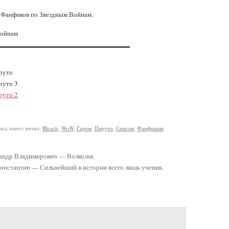
 Фанфиков по Звездным Войнам.
Войнам
руто
руто 3
руто 2
 имеет метки:
Bleach
,
WoW
,
Гарем
,
Наруто
,
Список
,
Фанфикшн
ндр Владимирович — Волколак
нстантин — Сильнейший в истории всего лишь ученик.