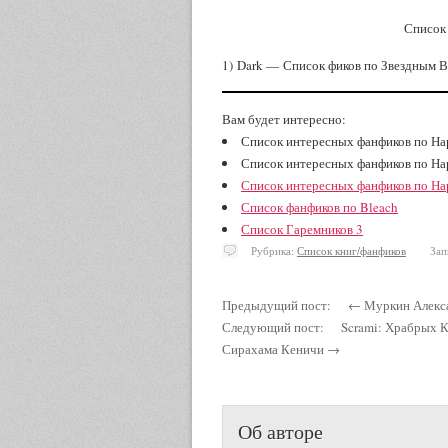
Список
1) Dark —
Список фиков по Звездным 
Вам будет интересно:
Список интересных фанфиков по На
Список интересных фанфиков по На
Список интересных фанфиков по На
Список фанфиков по Bleach
Список Гаремников 3
Рубрика:
Список книг/фанфиков
Запись
Предыдущий пост: ← Муркин Алекса
Следующий пост: Scrami: Храбрых Ко
Сирахама Кеничи →
Об авторе