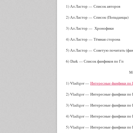
1) Ал Ластор —
Список авторов
2) Ал Ластор —
Список (Попаданцы)
3) Ал Ластор —
Хронофики
4) Ал Ластор —
Тёмная сторона
5) Ал Ластор —
Советую почитать (фа
6) Dark —
Список фанфиков по Гп
Мо
1) Vladigor —
Интересные фанфики по 
2) Vladigor — Интересные фанфики по 
3) Vladigor — Интересные фанфики по 
4) Vladigor — Интересные фанфики по 
5) Vladigor — Интересные фанфики по 