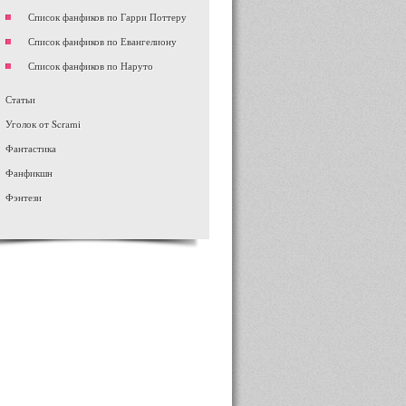
Список фанфиков по Гарри Поттеру
Список фанфиков по Евангелиону
Список фанфиков по Наруто
Статьи
Уголок от Scrami
Фантастика
Фанфикшн
Фэнтези