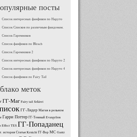
опулярные посты
Список интересных фанфиков по Наруто
Список Списков по различным фандомам.
Список Гаремников
Список фанфиков по Bleach
Список Гаремников 2
Список интересных фанфиков по Наруто 2
Список интересных фанфиков по Наруто 4
Список фанфиков по Fairy Tail
блако меток
ГГ-Маг
W
Fairy tail
Sekirei
писок
ГГ-Лидер
Магия в рельном
Гарри Поттер
е
ГГ-Темный
Evangelion
ГГ-Попаданец
 Effect
TES
МС
т. история
Статья
Kenichi
ГГ-Вор
Gantz