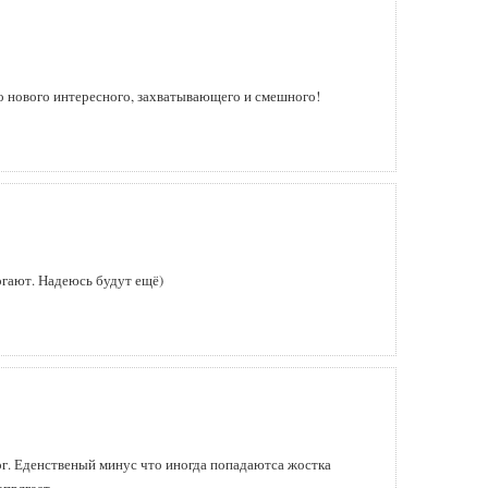
о нового интересного, захватывающего и смешного!
огают. Надеюсь будут ещё)
ог. Еденственый минус что иногда попадаютса жостка