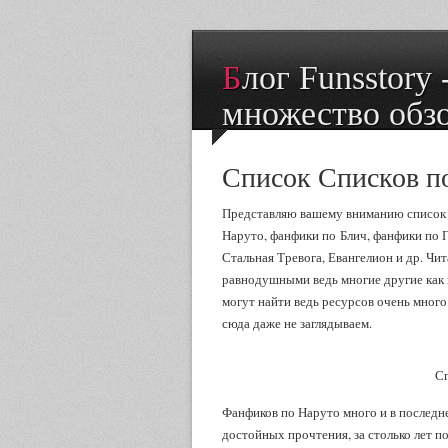
Блог Funsstory - рецензии на книги и
множество обз
Список Списков п
Представляю вашему вниманию список 
Наруто, фанфики по Блич, фанфики по Г
Стальная Тревога, Евангелион и др. Чи
равнодушными ведь многие другие как 
могут найти ведь ресурсов очень мног
сюда даже не заглядываем.
Сп
Фанфиков по Наруто много и в последне
достойных прочтения, за столько лет п