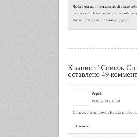
Люблю читать и поставил своей целью собр
фантастики. На блоге находится наиболее 
Поттер, Евангелион и многие другие.
К записи "Список Сп
оставлено 49 коммент
Pepel
:
19.03.2019 в 15:59
Список очень помог. Нашел много но
Ответить