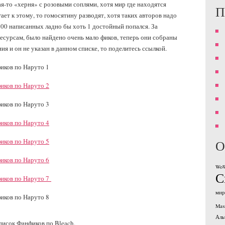
кая-то «херня» с розовыми соплями, хотя мир где находятся
П
ает к этому, то гомосятину разводят, хотя таких авторов надо
100 написанных ладно бы хоть 1 достойный попался. За
ресурсам, было найдено очень мало фиков, теперь они собраны
ия и он не указан в данном списке, то поделитесь ссылкой.
иков по Наруто 1
иков по Наруто 2
иков по Наруто 3
иков по Наруто 4
иков по Наруто 5
О
иков по Наруто 6
Wo
С
иков по Наруто 7
мир
фиков по Наруто 8
Mass
Аль
писок Фанфиков по Bleach.