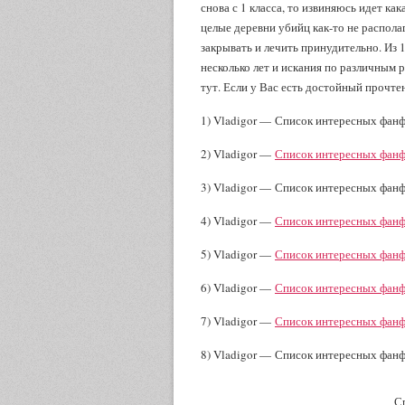
снова с 1 класса, то извиняюсь идет ка
целые деревни убийц как-то не располаг
закрывать и лечить принудительно. Из 
несколько лет и искания по различным 
тут. Если у Вас есть достойный прочтен
1) Vladigor — Список интересных фанф
2) Vladigor —
Список интересных фанф
3) Vladigor — Список интересных фанф
4) Vladigor —
Список интересных фанф
5) Vladigor —
Список интересных фанф
6) Vladigor —
Список интересных фанф
7) Vladigor —
Список интересных фанф
8) Vladigor — Список интересных фан
С