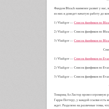
Фандом Bleach наименее развит у нас, 
из них и доведет начатую работу до кон
1) Vladigor —
Список фанфиков по Blea
2) Vladigor — Список фанфиков по Blea
3) Vladigor —
Список фанфиков по Ble
Спи
1) Vladigor —
Список фанфиков по Eva
2) Vladigor — Список фанфиков по Evan
3) Vladigor — Список фанфиков по Evan
Товарищ Ал Ластор провел огромную ра
Гарри Поттеру, у каждой ссылки есть ме
ждет. Разделено на различные темы, чт