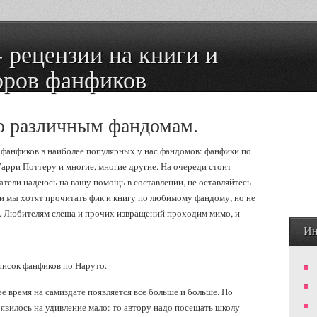
оров фанфиков
о различным фандомам.
фанфиков в наиболее популярных у нас фандомов: фанфики по
арри Поттеру и многие, многие другие. На очереди стоит
татели надеюсь на вашу помощь в составлении, не оставляйтесь
и мы хотят прочитать фик и книгу по любимому фандому, но не
о. Любителям слеша и прочих извращений проходим мимо, и
Ин
исок фанфиков по Наруто.
е время на самиздате появляется все больше и больше. Но
оявилось на удивление мало: то автору надо посещать школу