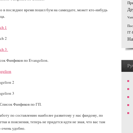
Пр
Др
но в последнее время пошел бум на самиздате, может кто-нибудь
ца.
Vam
Пос
ch 1
ГГ-
ch 2
На
ach 3
сок Фанфиков по Evangelion.
Ру
ngelion
gelion 2
gelion 3
Список Фанфиков по ГП.
боту по составлению наиболее развитому у нас фандому, по
тки и пояснения, теперь не придется идти не зная, что вас там
о очень удобно.