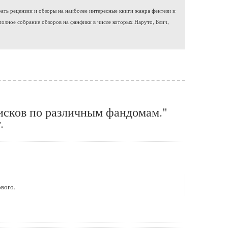
ать рецензии и обзоры на наиболее интересные книги жанра фентези и
полное собрание обзоров на фанфики в числе которых Наруто, Блич,
исков по различным фандомам."
.
вого.