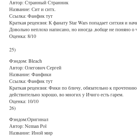
Автор
: Странный Странник
Название
: Сит и ситх.
Ссылка:
Фанфик тут
Краткая рецензия: К фанату
Star Wars попадает ситхия и нач
Довольно неплохо написано, но иногда ,вобще не поняно о ч
Оценка: 8/10
25
)
Фэндом
: Bleach
Автор
: Олегович Сергей
Название
:
Фанфики
Ссылка:
Фанфик тут
Краткая рецензия: Фики по бличу, обязательно к прочтени
действительно хорошо, во многих у Ичиго есть гарем.
Оценка: 10/10
26
)
Фэндом
:
Оригинал
Автор
: Neman Pol
Название
: Иной мир