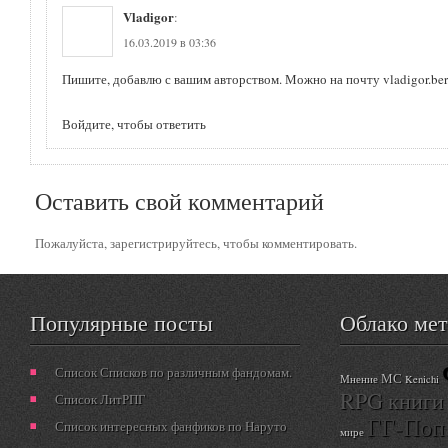
Vladigor
:
16.03.2019 в 03:36
Пишите, добавлю с вашим авторством. Можно на почту vladigor.ber
Войдите, чтобы ответить
Оставить свой комментарий
Пожалуйста, зарегистрируйтесь, чтобы комментировать.
Популярные посты
Облако ме
Список Списков по различным фандомам.
МС
Мнение
Kenichi
RPG книги
Список ЛитРПГ
ГГ-Поп
Список интересных фанфиков по Наруто
мире