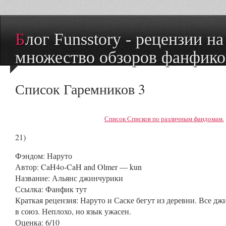
Блог Funsstory - рецензии на книги и
множество обзоров фанфико
Список Гаремников 3
Список Списков по различным фандомам.
2
1)
Фэндом
: Наруто
Автор
:
CaH4o-CaH and Olmer — kun
Название
: Альянс джинчурики
Ссылка:
Фанфик тут
Краткая рецензия:
Наруто и Саске бегут из деревни. Все д
в союз. Неплохо, но язык ужасен.
Оценка: 6/10