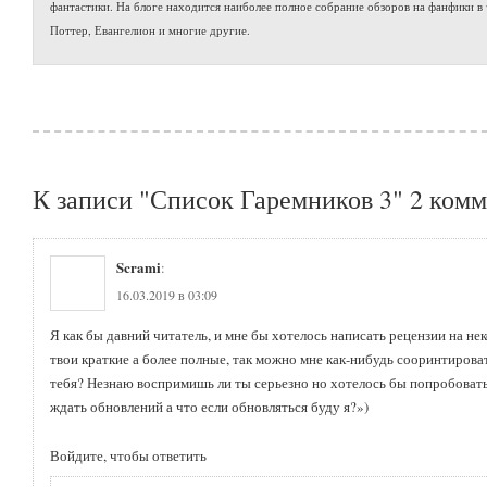
фантастики. На блоге находится наиболее полное собрание обзоров на фанфики в 
Поттер, Евангелион и многие другие.
К записи "Список Гаремников 3" 2 ком
Scrami
:
16.03.2019 в 03:09
Я как бы давний читатель, и мне бы хотелось написать рецензии на не
твои краткие а более полные, так можно мне как-нибудь сооринтиров
тебя? Незнаю воспримишь ли ты серьезно но хотелось бы попробовать
ждать обновлений а что если обновляться буду я?»)
Войдите, чтобы ответить