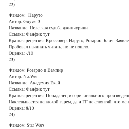
22
)
Фэндом
: Наруто
Автор
:
Guyver 3
Название
: Нелегкая судьба джинчурики
Ссылка:
Фанфик тут
Краткая рецензия: Кроссовер: Наруто, Розарио, Блич. Заявле
Пробовал начинать читать, но не пошло.
Оценка: -/10
23
)
Фэндом
: Розарио и Вампир
Автор
: No.Wen
Название
: Академия Екай
Ссылка:
Фанфик тут
Краткая рецензия: Попаданец из оригинального произведени
Наклевывается неплохой гарем, да и ГГ не слюнтяй, что ме
Оценка: 8/10
24
)
Фэндом
:
Star Wars