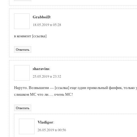
GrabboiD
:
18.05.2019 в 05:28
в коммент
[ссылка]
Ответить
sharavins
:
25.05.2019 в 23:32
Наруто. Возвышени —
[ссылка]
еще один прикольный фанфик, только у
слишком МС что ли…. очень МС!
Ответить
Vladigor
:
26.05.2019 в 00:56