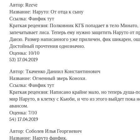
Автор
: Reeve
Название
: Наруто: От отца к сыну
Ссылка
:
Фанфик тут
Краткая
рецензия: Полковник КГБ попадает в тело Минато, п
запечатывает лиса. Теперь ему нужно защитить Наруто от 
Данзо. Размер написанного уже приличен, фик шикарен, ош
Достойный прочтения однозначно.
Оценка
: 10/10
53) 17.04.2019
Автор
: Ткаченко Даниил Константинович
Название
: Огненный зверь Конохи.
Ссылка
:
Фанфик тут
Краткая
рецензия: Написано крайне мало, но теперь душа-п
мир Наруто, в клетку с Кьюби, и что из этого выйдет пока 
авансом.
Оценка
: 7/10
54) 17.04.2019
Автор
: Соболев Илья Георгиевич
Название
: Наруто фанфик.