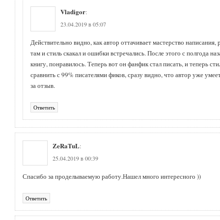
Vladigor
:
23.04.2019 в 05:07
Действительно видно, как автор оттачивает мастерство написания, 
там и стиль скакал и ошибки встречались. После этого с полгода н
книгу, понравилось. Теперь вот он фанфик стал писать, и теперь ст
сравнить с 99% писателями фиков, сразу видно, что автор уже умее
за отзыв.
Ответить
ZeRaTuL
:
25.04.2019 в 00:39
Спасибо за проделываемую работу.Нашел много интересного ))
Ответить