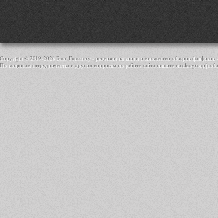
Copyright © 2019-
2026 Блог Funsstory - рецензии на книги и множество обзоров фанфиков ·
По вопросам сотрудничества и другим вопросам по работе сайта пишите на cleogroup[соба