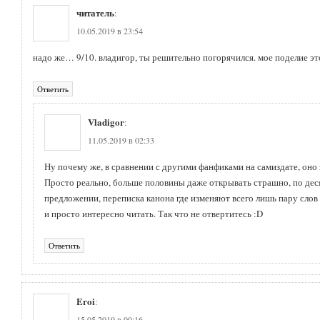
читатель
:
10.05.2019 в 23:54
надо же… 9/10. владигор, ты решительно погорячился. мое поделие это
Ответить
Vladigor
:
11.05.2019 в 02:33
Ну почему же, в сравнении с другими фанфиками на самиздате, оно 
Просто реально, больше половины даже открывать страшно, по де
предложении, переписка канона где изменяют всего лишь пару слов
и просто интересно читать. Так что не отвертитесь :D
Ответить
Eroi
:
15.05.2019 в 00:16