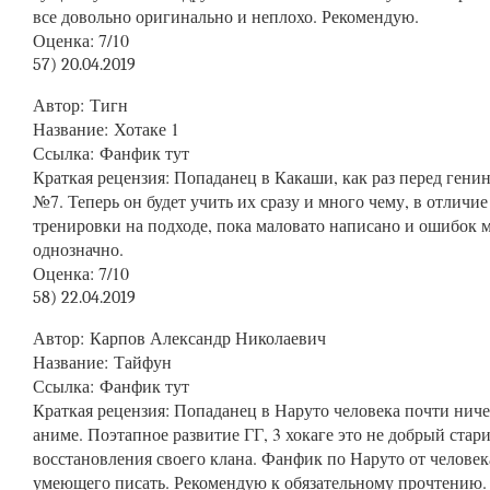
все довольно оригинально и неплохо. Рекомендую.
Оценка
: 7/10
57) 20.04.2019
Автор
: Тигн
Название
: Хотаке 1
Ссылка
:
Фанфик тут
Краткая
рецензия: Попаданец в Какаши, как раз перед гени
№7. Теперь он будет учить их сразу и много чему, в отличи
тренировки на подходе, пока маловато написано и ошибок м
однозначно.
Оценка
: 7/10
58) 22.04.2019
Автор
: Карпов Александр Николаевич
Название
: Тайфун
Ссылка
:
Фанфик тут
Краткая
рецензия: Попаданец в Наруто человека почти ниче
аниме. Поэтапное развитие ГГ, 3 хокаге это не добрый стар
восстановления своего клана. Фанфик по Наруто от человек
умеющего писать. Рекомендую к обязательному прочтению.