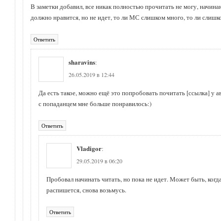
В заметки добавил, все никак полностью прочитать не могу, начин
должно нравится, но не идет, то ли МС слишком много, то ли слишк
Ответить
sharavins
:
26.05.2019 в 12:44
Да есть такое, можно ещё это попробовать почитать
[ссылка]
у а
с попаданцем мне больше понравилось:)
Ответить
Vladigor
:
29.05.2019 в 06:20
Пробовал начинать читать, но пока не идет. Может быть, когд
распишется, снова возьмусь.
Ответить