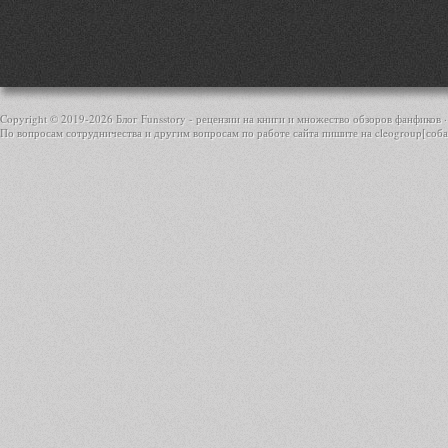
Copyright © 2019-
2026 Блог Funsstory - рецензии на книги и множество обзоров фанфиков ·
По вопросам сотрудничества и другим вопросам по работе сайта пишите на cleogroup[соба