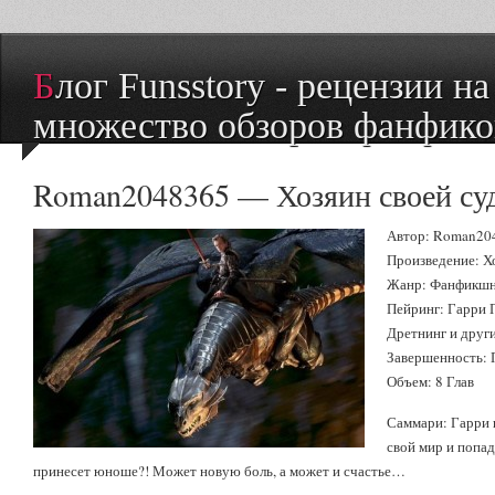
Блог Funsstory - рецензии на книги и
множество обзоров фанфико
Roman2048365 — Хозяин своей су
Автор: Roman20
Произведение: Х
Жанр: Фанфикш
Пейринг: Гарри 
Дретнинг и дру
Завершенность:
Объем: 8 Глав
Саммари: Гарри 
свой мир и попад
принесет юноше?! Может новую боль, а может и счастье…