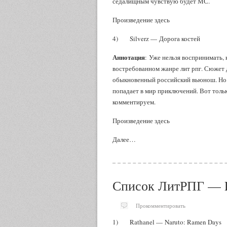
седалищным чувствую будет МС.
Произведение здесь
4) Silverz — Дорога костей
Аннотация
: Уже нельзя воспринимать,
востребованном жанре лит рпг. Сюжет д
обыкновенный российский вьюнош. Но с
попадает в мир приключений. Вот тол
комментируем.
Произведение здесь
Далее…
Список ЛитРПГ — 
Прокомментировать
1) Rathanel — Naruto: Ramen Days