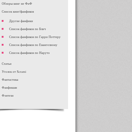
Обзоры книг не ФиФ
Список книг/фанфиков
Другие фанфики
Список фанфиков по Блич
Список фанфиков по Гарри Поттеру
Список фанфиков по Евангелиону
Список фанфиков по Наруто
Статьи
Уголок от Scrami
Фантастика
Фанфикшн
Фэнтези