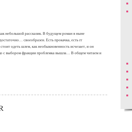
 как небольшой рассказик. В будущем роман в ныне
остаточно… своеобразен. Есть прокачка, есть гг
тоит одеть шлем, как необыкновенность исчезает, и он
ько с выбором фракции проблемка вышла… В общем читаем и
R