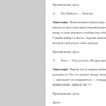
Произведение здесь
2) The Darkness — Бельтан
Аннотация
: Новая компьютерная игра
вышла на просторы виртуальной реальн
концу и силы игрового сообщества соби
Самайн выйдет в массы. Задание выполн
которой твой разум, твоя свобода.
Произведение здесь
3) Toter — Vita seconda. (Вторая жиз
Аннотация
: Парень после аварии начи
реальности. Что-то среднее между литр
— вам может не понравиться — стандарт
ВНИМАНИЕ! ДИКОЕ МС!!!!
Произведение здесь
Далее…