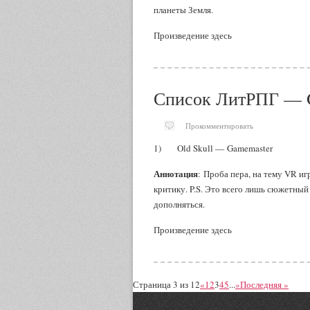
планеты Земля.
Произведение здесь
Список ЛитРПГ — 
Прокомментировать
1) Old Skull — Gamemaster
Аннотация
: Проба пера, на тему VR иг
критику. P.S. Это всего лишь сюжетный
дополняться.
Произведение здесь
Страница 3 из 12
«
1
2
3
4
5
...
»
Последняя »