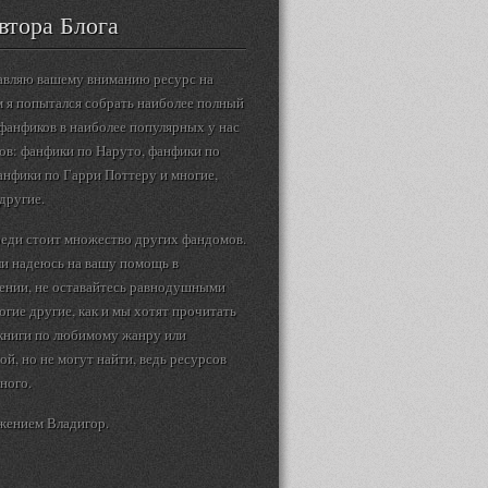
втора Блога
авляю вашему вниманию ресурс на
 я попытался собрать наиболее полный
фанфиков в наиболее популярных у нас
ов: фанфики по Наруто, фанфики по
анфики по Гарри Поттеру и многие,
другие.
еди стоит множество других фандомов.
ли надеюсь на вашу помощь в
ении, не оставайтесь равнодушными
огие другие, как и мы хотят прочитать
 книги по любимому жанру или
ой, но не могут найти, ведь ресурсов
ного.
жением Владигор.