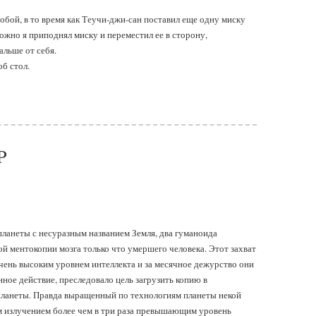
собой, в то время как Теучи-джи-сан поставил еще одну миску
ожно я приподнял миску и переместил ее в сторону,
альше от себя.
об стол.
P
 планеты с несуразным названием Земля, два гуманоида
й ментокопии мозга только что умершего человека. Этот захват
чень высоким уровнем интеллекта и за месячное дежурство они
ное действие, преследовало цель загрузить копию в
планеты. Правда выращенный по технологиям планеты некой
им излучением более чем в три раза превышающим уровень