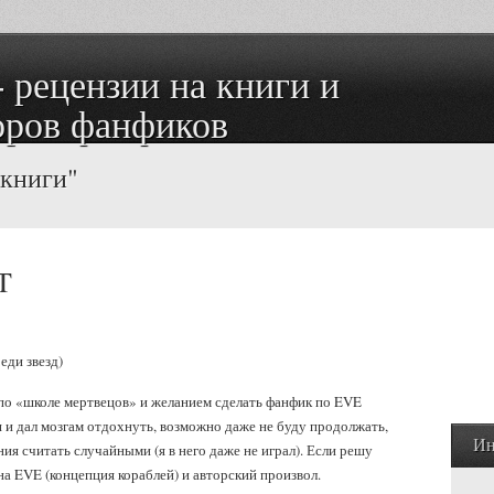
оров фанфиков
 книги"
T
еди звезд)
по «школе мертвецов» и желанием сделать фанфик по EVE
я и дал мозгам отдохнуть, возможно даже не буду продолжать,
Ин
ения считать случайными (я в него даже не играл). Если решу
а EVE (концепция кораблей) и авторский произвол.