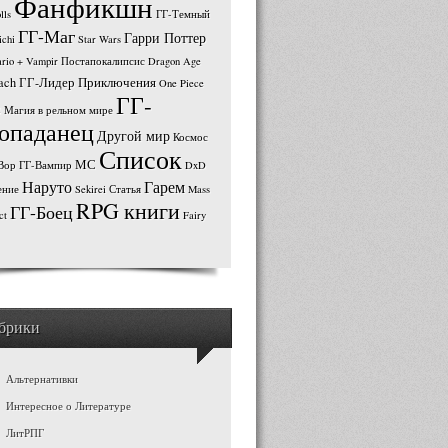
Фанфикшн
lls
ГГ-Темный
ГГ-Маг
Гарри Поттер
ichi
Star Wars
ario + Vampir
Постапокалипсис
Dragon Age
ach
ГГ-Лидер
Приключения
One Piece
ГГ-
S
Магия в рельном мире
опаданец
Другой мир
Космос
Список
МС
Вор
ГГ-Вампир
DxD
Наруто
Гарем
ние
Sekirei
Статья
Mass
RPG книги
ГГ-Боец
ct
Fairy
брики
Альтернативки
Интересное о Литературе
ЛитРПГ