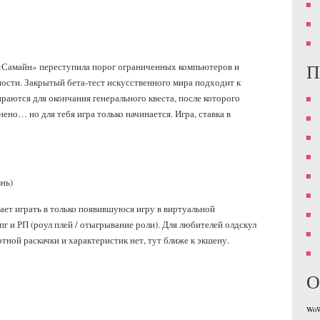
П
 «Самайн» переступила порог ограниченных компьютеров и
ости. Закрытый бета-тест искусственного мира подходит к
раются для окончания генерального квеста, после которого
ено… но для тебя игра только начинается. Игра, ставка в
нь)
нает играть в только появившуюся игру в виртуальной
пг и РП (роул плей / отыгрывание роли). Для любителей олдскул
ной раскачки и характеристик нет, тут ближе к экшену.
О
Wo