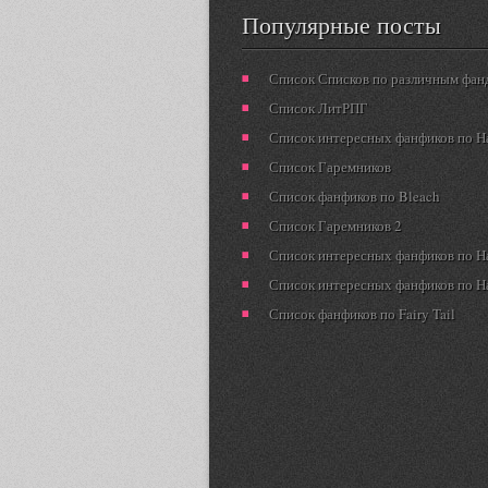
Популярные посты
Список Списков по различным фан
Список ЛитРПГ
Список интересных фанфиков по Н
Список Гаремников
Список фанфиков по Bleach
Список Гаремников 2
Список интересных фанфиков по Н
Список интересных фанфиков по Н
Список фанфиков по Fairy Tail