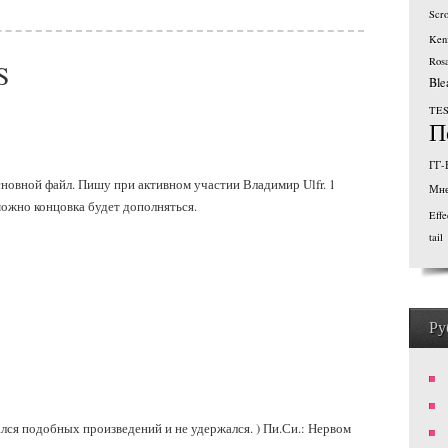
Scro
Ken
Ros
S
Ble
TE
П
ГГ-
сновной файл. Пишу при активном участии Владимир Ulfr. 1
Мне
зможно концовка будет дополняться.
Effe
tail
Ру
ался подобных произведений и не удержался. ) Пи.Си.: Нервом