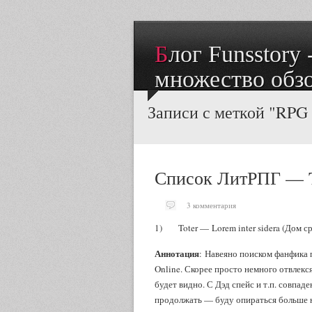
Блог Funsstory - рецензии на книги и
множество обз
Записи с меткой "RPG
Список ЛитРПГ — 
3 комментария
1) Toter — Lorem inter sidera (Дом ср
Аннотация
: Навеяно поиском фанфика 
Online. Скорее просто немного отвлекс
будет видно. С Дэд спейс и т.п. совпад
продолжать — буду опираться больше н