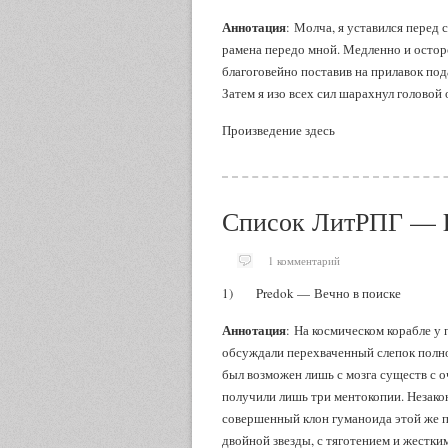
Аннотация
: Молча, я уставился перед 
рамена передо мной. Медленно и остор
благоговейно поставив на прилавок под
Затем я изо всех сил шарахнул головой 
Произведение здесь
Список ЛитРПГ — 
1 комментарий
1) Predok — Вечно в поиске
Аннотация
: На космическом корабле у
обсуждали перехваченный слепок полно
был возможен лишь с мозга существ с о
получили лишь три ментокопии. Незакон
совершенный клон гуманоида этой же 
двойной звезды, с тяготением и жестк