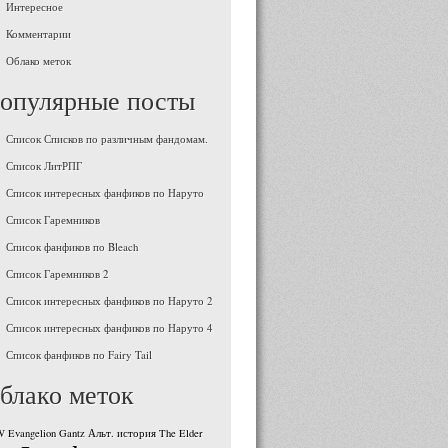
Интересное
Комментарии
Облако меток
опулярные посты
Список Списков по различным фандомам.
Список ЛитРПГ
Список интересных фанфиков по Наруто
Список Гаремников
Список фанфиков по Bleach
Список Гаремников 2
Список интересных фанфиков по Наруто 2
Список интересных фанфиков по Наруто 4
Список фанфиков по Fairy Tail
блако меток
W
Evangelion
Gantz
Альт. история
The Elder