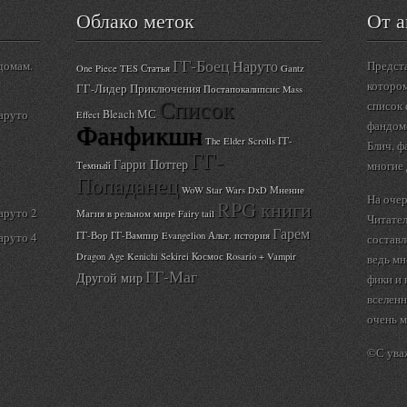
Облако меток
От а
ГГ-Боец
Наруто
домам.
Предст
One Piece
TES
Статья
Gantz
котором
ГГ-Лидер
Приключения
Постапокалипсис
Mass
Список
список 
аруто
Bleach
МС
Effect
Фанфикшн
фандом
The Elder Scrolls
ГГ-
Блич, ф
ГГ-
Гарри Поттер
многие 
Темный
Попаданец
WoW
Star Wars
DxD
Мнение
На очер
RPG книги
аруто 2
Магия в рельном мире
Fairy tail
Читате
Гарем
аруто 4
ГГ-Вор
ГГ-Вампир
Evangelion
Альт. история
составл
Dragon Age
Kenichi
Sekirei
Космос
Rosario + Vampir
ведь мн
ГГ-Маг
Другой мир
фики и
вселенн
очень м
©С ува